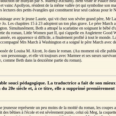
duction de Bunyan par S. Maerky-Richard). Beth visite le Palace Beaut
 et vainc Apollyon, résident de la même vallée (et qui symbolise son ma
s lectures des petits évangiles qui constituent leur seul cadeau pour le
oisinage avec le jeune Laurie, qui vit chez son sévère grand père, Mr L
de Jo. Les chapitres 15 à 23 adoptent un ton plus grave. Le père March 
ton. Simultanément, Beth a attrapé la scarlatine en soignant le bébé d'un
rtie du roman, Little Women part II, qui s'appelle en Angleterre Good Wi
e année, en apparence si difficile, a finalement profité à tout le monde. 
a accompagné Mrs March à Washington et a soigné le père March avec 
sée de Louisa M. Alcott, Jo dans le roman. (Au moment où elle publie le l
 son personnage, et elle vit toujours avec Marmee et ses sœurs survi
rte, comme Beth dans la deuxième partie du roman).
le souci pédagogique. La traductrice a fait de son mieux po
n du 20e siècle et, à ce titre, elle a supprimé premièrement 
he jeunesse représente un peu moins de la moitié du roman, les coupes a
it des bêtises à l'école et est sévèrement punie, celui où Meg, la coquett