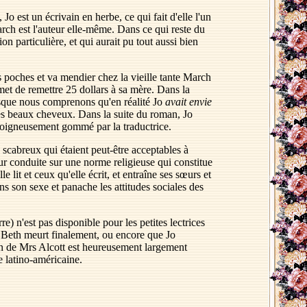
o est un écrivain en herbe, ce qui fait d'elle l'un
rch est l'auteur elle-même. Dans ce qui reste du
on particulière, et qui aurait pu tout aussi bien
 poches et va mendier chez la vieille tante March
met de remettre 25 dollars à sa mère. Dans la
isque nous comprenons qu'en réalité Jo
avait envie
 ses beaux cheveux. Dans la suite du roman, Jo
é soigneusement gommé par la traductrice.
s scabreux qui étaient peut-être acceptables à
eur conduite sur une norme religieuse qui constitue
e lit et ceux qu'elle écrit, et entraîne ses sœurs et
ns son sexe et panache les attitudes sociales des
 n'est pas disponible pour les petites lectrices
ue Beth meurt finalement, ou encore que Jo
an de Mrs Alcott est heureusement largement
e latino-américaine.