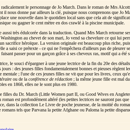
e radicalement le personnage de Jo March. Dans le roman de Mrs Alcott, J
nt il nous donne par ailleurs la clé, puisque nous comprenons que Jo Ma
lace une nouvelle dans le quotidien local sans que cela ait de significati
musique ou gagner le cent mètre en dos crawlé à la piscine municipale.
 aussi très édulcorée dans la traduction. Quand Mrs March retourne ses
 à Washington au chevet de son mari, Jo vend sa chevelure ce qui lui per
un sacrifice héroïque. La version originale est beaucoup plus riche, pu
lle a saisi ce prétexte - ce qui ne l'empêchera d'ailleurs pas de pleurer
se faisant passer pour un garçon grâce à ses cheveux ras, motif qui a ét
rice, le souci d'épargner à une jeune lectrice de la fin du 20e des détail
s jours : des jeunes filles fondamentalement bonnes et pieuses règlent l
entale ; l'une de ces jeunes filles ne vit que pour les livres, ceux qu'ell
ttéraire
ou de la
conférence de rédaction
; la même jeune fille est mal da
bles en 1868, elles ne le sont plus en 1980.
 filles du Dr. March (Little Women part II, ou Good Wives en Angleterre)
 du roman est profondément altéré (les petites lectrices ne sauront pas q
ce, dans la collection Le Livre de poche jeunesse, de la moitié du rom
e romans tels que Parvana la petite Afghane ou Paloma la petite disparu
opulaire