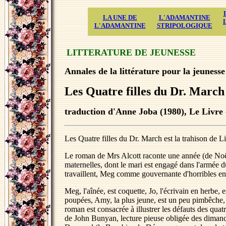
LA UNE DE
L'ADAMANTINE
L'ADAMANTINE
STRIPOLOGIQUE
LITTERATURE DE JEUNESSE
Annales de la littérature pour la jeuness
Les Quatre filles du Dr. March
traduction d'Anne Joba (1980), Le Livre d
Les Quatre filles du Dr. March est la trahison de 
Le roman de Mrs Alcott raconte une année (de Noël 
maternelles, dont le mari est engagé dans l'armée d
travaillent, Meg comme gouvernante d'horribles en
Meg, l'aînée, est coquette, Jo, l'écrivain en herbe,
poupées, Amy, la plus jeune, est un peu pimbêche,
roman est consacrée à illustrer les défauts des quat
de John Bunyan, lecture pieuse obligée des dimanch