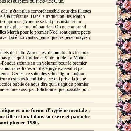
, sous les auspices du Pickwick Club.
lle, n'était plus compréhensible pour des fillettes
e à la littérature. Dans la traduction, les March
t supprimée (Amy ne se fait plus installer un
an n'est plus structuré par rien. On ne comprend
 filles March pour le premier Noël sont quatre petits
souvent si émouvantes, parce que les personnages y
intérêts de Little Women est de montrer les lectures
, pas plus qu'à Undine et Sintram (de La Motte-
tte-Fouqué (réunis en un volume) pour le premier
amour des livres a-t-il été jugé excessif et par
ence. Certes, ce saint des saints figure toujours
ur n'est plus identifiable, ce qui prive la jeune
trice oublie de nous dire qu'il s'agit du premier
ne lecture aussi peu folichonne que possible pour
pratique et une forme d'hygiène mentale ;
eune fille est mal dans son sexe et panache
 sont plus en 1980.