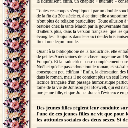
la ridiculisent, enfin, un chapitre « littéraire » c
Toutes ces coupes s'expliquent par un double souci 
de la fin du 20e siècle et, à ce titre, elle a suppri
n'ont plus de religion particulière. Toute allusion
oratoire chez la tante March par la gouvernante fran
d'ailleurs plus, dans la version française, que les q
évangiles. Toujours dans le souci de déchristianise
tirent une leçon morale.
Quant à la bibliophobie de la traductrice, elle entra
de petites Américaines de la classe moyenne au 19e
Fouqué). Et la traductrice passe complètement sous 
Noël et qu'elle passe donc tout le roman, c'est-à-di
conséquent peu édifiant ! Enfin, la détestation des 
dans le roman, mais il ne contient plus un seul livr
lectrice française d'un passage humoristique partic
tome de la vie de Johnson par Boswell, qui est nat
une jeune fille, et que Jo n'a donc à l'évidence emp
Des jeunes filles règlent leur conduite s
l'une de ces jeunes filles ne vit que pour l
les attitudes sociales des deux sexes. Si d