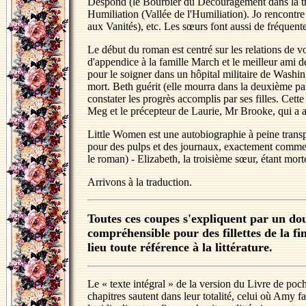
Despond (le Bourbier du Découragement dans la tra
Humiliation (Vallée de l'Humiliation). Jo rencontre
aux Vanités), etc. Les sœurs font aussi de fréquente
Le début du roman est centré sur les relations de v
d'appendice à la famille March et le meilleur ami 
pour le soigner dans un hôpital militaire de Washing
mort. Beth guérit (elle mourra dans la deuxième pa
constater les progrès accomplis par ses filles. Cett
Meg et le précepteur de Laurie, Mr Brooke, qui 
Little Women est une autobiographie à peine transpo
pour des pulps et des journaux, exactement comme
le roman) - Elizabeth, la troisième sœur, étant mo
Arrivons à la traduction.
Toutes ces coupes s'expliquent par un doub
compréhensible pour des fillettes de la fi
lieu toute référence à la littérature.
Le « texte intégral » de la version du Livre de poc
chapitres sautent dans leur totalité, celui où Amy fa