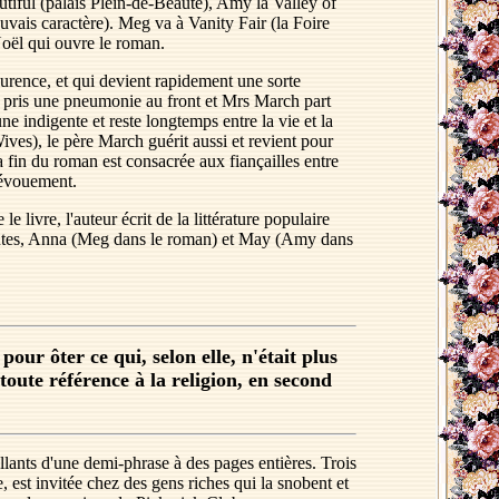
iful (palais Plein-de-Beauté), Amy la Valley of
uvais caractère). Meg va à Vanity Fair (la Foire
 Noël qui ouvre le roman.
aurence, et qui devient rapidement une sorte
a pris une pneumonie au front et Mrs March part
e indigente et reste longtemps entre la vie et la
ves), le père March guérit aussi et revient pour
La fin du roman est consacrée aux fiançailles entre
dévouement.
ivre, l'auteur écrit de la littérature populaire
vantes, Anna (Meg dans le roman) et May (Amy dans
ur ôter ce qui, selon elle, n'était plus
toute référence à la religion, en second
llants d'une demi-phrase à des pages entières. Trois
e, est invitée chez des gens riches qui la snobent et