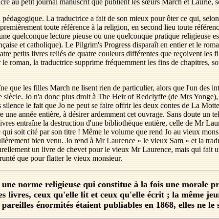
onsacré au petit journal manuscrit que publient les sœurs March et Laurie
pédagogique. La traductrice a fait de son mieux pour ôter ce qui, selon e
mé premièrement toute référence à la religion, en second lieu toute référenc
 à une quelconque lecture pieuse ou une quelconque pratique religieuse es
çaise et catholique). Le Pilgrim's Progress disparaît en entier et le rom
uatre petits livres reliés de quatre couleurs différentes que reçoivent les
r le roman, la traductrice supprime fréquemment les fins de chapitres, 
îne que les filles March ne lisent rien de particulier, alors que l'un des 
 siècle. Jo n'a donc plus droit à The Heir of Redclyffe (de Mrs Yonge)
silence le fait que Jo ne peut se faire offrir les deux contes de La Mo
re une année entière, à désirer ardemment cet ouvrage. Sans doute un tel 
livres entraîne la destruction d'une bibliothèque entière, celle de Mr Laur
e qui soit cité par son titre ! Même le volume que rend Jo au vieux monsie
ulièrement bien venu. Jo rend à Mr Laurence « le vieux Sam » et la traduc
urellement un livre de chevet pour le vieux Mr Laurence, mais qui fait u
runté que pour flatter le vieux monsieur.
ur une norme religieuse qui constitue à la fois une morale 
es livres, ceux qu'elle lit et ceux qu'elle écrit ; la même j
e pareilles énormités étaient publiables en 1868, elles ne le