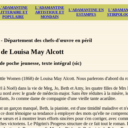
L'ADAMANTINE
L'ADAMANTINE
L'ADAMANTINE EN
L'ADAMAN
LITTERAIRE ET
ARTISTIQUE ET
ESTAMPES
STIRPOLO
POPULAIRE
MONDAIN
e - Département des chefs-d'œuvre en péril
 de Louisa May Alcott
e poche jeunesse, texte intégral (sic)
Little Women (1868) de Louisa May Alcott. Nous parlerons d'abord du ro
à Noël) dans la vie de Meg, Jo, Beth et Amy, les quatre filles de Mrs 
u nord avec le grade de médecin-major. Sans être réduites à la misère, 
fants, Jo comme dame de compagnie d'une vieille tante acariâtre.
 est un garçon manqué, Beth, la pianiste, est d'une timidité maladive et 
 ce dont témoigne sa tendance à employer des mots qu'elle ne comprend 
re sœurs et à montrer leurs efforts sincères pour s'en corriger, avec com
es victoriens. Le Pilgrim's Progress structure de ce fait tout le roman.