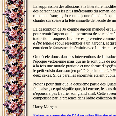
La suppression des allusions à la littérature modifi
des personnages les plus intéressants du roman, do
roman en français, Jo est une jeune fille douée qui p
chanter sur scène à la fête annuelle de l'école de 
La description de Jo comme garçon manqué est elle
pour réunir l'argent qui lui permettra de se rendre
traduction tronquée, la chose est présentée comme 
d'être tondue
(pour ressembler à un garçon), et qu'e
entretient le fantasme de s'enfuir avec Laurie, en 
On décèle donc, dans les interventions de la traduct
l'époque victorienne mais qui ne le sont plus de no
à la fois une morale pratique et une forme d'hygiène m
le petit voisin dans son jeu préféré, celui du
club li
deux sexes. Si de pareilles énormités étaient publia
Notons pour finir que la deuxième partie des Quatre
françaises, ce qui signifie que, ici encore, le sens
n'épousera pas Laurie, son grand ami). Cette absen
compensée par la présence dans ladite collection d
Harry Morgan
Retour au sommaire de l'Adamantine littéraire et p