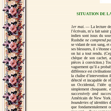
SITUATION DE L
1er mai
. — La lecture d
l’écrivain, m’a fait saisi
indien sont issus du sous
Rushdie
ne comprend pas
se vidant de son sang, et
ses blessures, il s’étonne 
on lui a tout rendu. (Ce
chèque de son cachet, ai
pièces à conviction.) To
vaguement qu’il a probab
différence est civilisatio
la chaîne d’intervention i
détecté et incapable de r
un Occidental, l’idée q
simplement choquante, el
successively and success
Américain de New York. C
bounderies of identities
d
que fondamentalement on