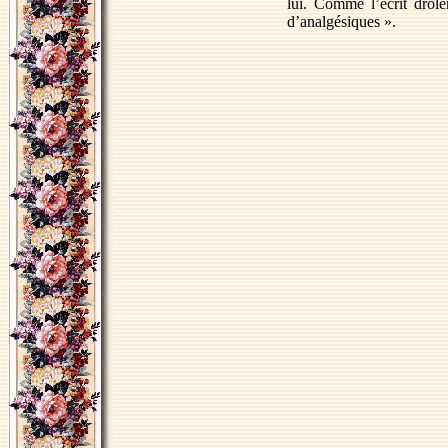
lui. Comme l’écrit drôl
d’analgésiques ».