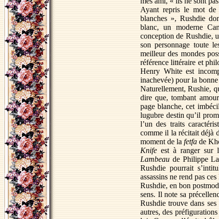
mes ami, « ils ne sont p
Ayant repris le mot de 
blanches », Rushdie don
blanc, un moderne Cand
conception de Rushdie, un
son personnage toute les
meilleur des mondes poss
référence littéraire et ph
Henry White est incompr
inachevée) pour la bonne 
Naturellement, Rushie, qu
dire que, tombant amoure
page blanche, cet imbécil
lugubre destin qu’il pro
l’un des traits caractéri
comme il la récitait déjà
moment de la
fetfa
de Khom
Knife
est à ranger sur 
Lambeau
de Philippe L
Rushdie pourrait s’intit
assassins ne rend pas ces
Rushdie, en bon postmoder
sens. Il note sa précellen
Rushdie trouve dans ses r
autres, des préfigurations