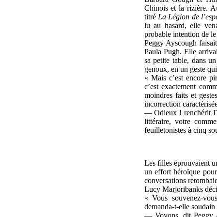
Chinois et la rizière. 
titré
La Légion de l’esp
lu au hasard, elle ven
probable intention de le 
Peggy Ayscough faisait 
Paula Pugh. Elle arrivai
sa petite table, dans un
genoux, en un geste qui d
« Mais c’est encore pir
c’est exactement comme
moindres faits et gest
incorrection caractérisé
— Odieux ! renchérit D
littéraire, votre com
feuilletonistes à cinq so
Les filles éprouvaient u
un effort héroïque pour
conversations retombaien
Lucy Marjoribanks décid
« Vous souvenez-vous 
demanda-t-elle soudain 
— Voyons, dit Peggy A