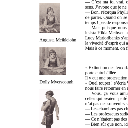
— C’est ma foi vrai, c
sens. J’avoue que je ne
— Bon, rétorqua Phyllis
de parler. Quand on se 
temps ! pas de responsab
— Mais puisque nous n’
insista Hilda Methven a
Lucy Marjoribanks s’appr
Augusta Meiklejohn
la vivacité d’esprit qui
Mais à ce moment, on f
« Extinction des feux da
porte entrebâillée.
Il y eut une protestation
Dolly Myerscough
« Quel toupet ! s’écria
nous faire retourner en 
— Vous, ça vous amuse 
celles qui avaient parlé
n’ai pas des souvenirs s
— Les chambres pas cha
— Les professeurs sadi
— Ce n’étaient pas des 
— Bien sûr que non, idi