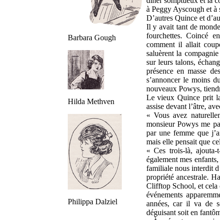
dîner somptueux et la c
à Peggy Ayscough et à 
D’autres Quince et d’aut
Il y avait tant de monde
fourchettes. Coincé 
Barbara Gough
comment il allait coup
saluèrent la compagnie 
sur leurs talons, échan
présence en masse des
s’annoncer le moins du
nouveaux Powys, tiendra
Le vieux Quince prit l
Hilda Methven
assise devant l’âtre, av
« Vous avez naturelle
monsieur Powys me passa
par une femme que j’ai 
mais elle pensait que cel
« Ces trois-là, ajouta
également mes enfants, d
familiale nous interdit 
propriété ancestrale. H
Clifftop School, et cela
événements apparemmen
Philippa Dalziel
années, car il va de s
déguisant soit en fantôm