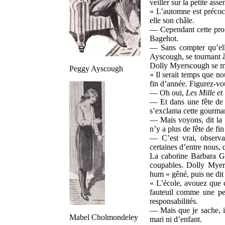
veiller sur la petite ass
« L’automne est précoc
elle son châle.
— Cependant cette prom
Bagehot.
— Sans compter qu’ell
Ayscough, se tournant à 
Dolly Myerscough se mit
Peggy Ayscough
« Il serait temps que n
fin d’année. Figurez-vo
— Oh oui,
Les Mille et
— Et dans une fête de 
s’exclama cette gourma
— Mais voyons, dit la r
n’y a plus de fête de fi
— C’est vrai, observ
certaines d’entre nous, 
La cabotine Barbara G
coupables. Dolly Myers
hum » gêné, puis ne dit 
« L’école, avouez que c
fauteuil comme une pet
responsabilités.
— Mais que je sache, i
Mabel Cholmondeley
mari ni d’enfant.