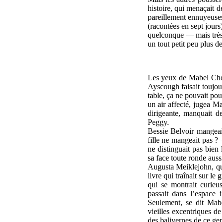
histoire, qui menaçait d
pareillement ennuyeuse
(racontées en sept jour
quelconque — mais très 
un tout petit peu plus de
Les yeux de Mabel Chol
Ayscough faisait toujour
table, ça ne pouvait pou
un air affecté, jugea Ma
dirigeante, manquait de
Peggy.
Bessie Belvoir mangeai
fille ne mangeait pas ?
ne distinguait pas bien
sa face toute ronde aussi
Augusta Meiklejohn, qui
livre qui traînait sur le
qui se montrait curieus
passait dans l’espace 
Seulement, se dit Mab
vieilles excentriques d
des balivernes de ce gen