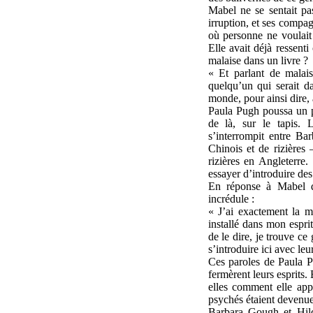
Mabel ne se sentait pas
irruption, et ses compa
où personne ne voulait 
Elle avait déjà ressenti
malaise dans un livre ?
« Et parlant de malais
quelqu’un qui serait da
monde, pour ainsi dire,
Paula Pugh poussa un pe
de là, sur le tapis. L
s’interrompit entre B
Chinois et de rizières 
rizières en Angleterre.
essayer d’introduire de
En réponse à Mabel qu
incrédule :
« J’ai exactement la m
installé dans mon esprit
de le dire, je trouve ce
s’introduire ici avec le
Ces paroles de Paula Pu
fermèrent leurs esprits.
elles comment elle appr
psychés étaient devenue
Barbara Gough et Hild