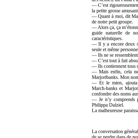
— C’est rigoureusement 
la petite grosse amusant
— Quant à moi, dit Marj
de notre petit groupe.
— Alors ça, ça m’étonne
guide naturelle de no
caractéristiques.
— Il y a encore deux s
seule et même personne
— Ils ne se ressemblent
— C’est tout à fait abs
— Ils contiennent tous d
— Mais enfin, cela n
Marjoribanks. Mon nom
— Et le mien, ajouta
March-banks et Marjor
confondre des noms auss
— Je n’y comprends pl
Philippa Dalziel.
La malheureuse paraissa
La conversation général
de se perdre dans de nou