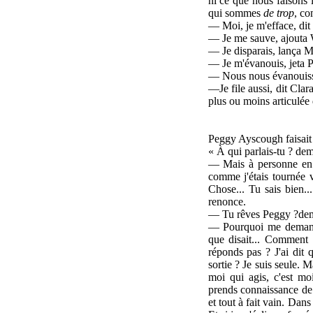
ni ce que nous faisons 
qui sommes
de trop
, co
— Moi, je m'efface, di
— Je me sauve, ajouta 
— Je disparais, lança 
— Je m'évanouis, jeta P
— Nous nous évanouisso
—
Je file aussi, dit Cl
plus ou moins articulée 
Peggy Ayscough faisait 
«
À qui parlais-tu ? de
— Mais à personne en pa
comme j'étais tournée ve
Chose... Tu sais bien...
renonce.
—
Tu rêves Peggy ?de
— Pourquoi me demandes
que disait... Comment s
réponds pas ? J'ai dit 
sortie ? Je suis seule. 
moi qui agis, c'est mo
prends connaissance de 
et tout à fait vain. Dan