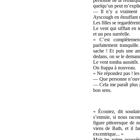
personne ne la remarquâ
quelqu’un peut m’expliq
— Il n’y a vraiment p
Ayscough en étouffant u
Les filles se regardèren
Le vent qui sifflait en 
et un peu surréelle.
« C’est complètement 
parfaitement tranquil
sache ! Et puis une amb
dedans, on se le demand
Le vent tomba aussitôt. 
On frappa à nouveau.
« Ne répondez pas ! les
— Que personne n’ouvre
— Cela me paraît plus p
bon sens.
« Écoutez, dit soudai
s’ennuie, si nous racon
figure pittoresque de n
viens de Bath, et il fa
excentrique... »
Mais les autres poussèr