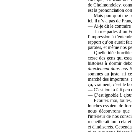
de Cholmondeley, comme 
est la prononciation cor
— Mais pourquoi me par
ici, il n’y a pas de Fran
— Ai-je dit le contraire
— Tu me parles d’un Fra
l’impression à t’entendr
rapport qu’on aurait fai
paroles, et même nos pe
— Quelle idée horrible 
cesse des gens qui essai
histoires à dormir deb
directement dans nos tê
sommes au juste, ni ce 
marché des importuns, d
ça, vraiment, c’est le b
— C’est tout à fait peu
— C’est ignoble !, ajo
— Écoutez-moi, toutes,
louches essaient de forc
nous découvrons que 
l'intérieur de nos consci
recueillerait tout cela 
et d'indiscrets. Cepend