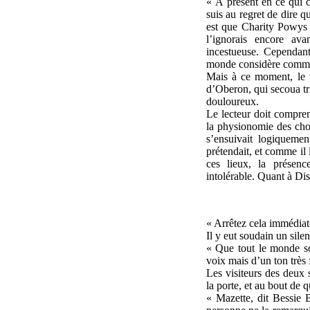
« À présent en ce qui 
suis au regret de dire q
est que Charity Powys n
l’ignorais encore ava
incestueuse. Cependant
monde considère comme mo
Mais à ce moment, le 
d’Oberon, qui secoua tri
douloureux.
Le lecteur doit compren
la physionomie des chos
s’ensuivait logiqueme
prétendait, et comme il 
ces lieux, la présen
intolérable. Quant à Disr
« Arrêtez cela immédia
Il y eut soudain un sile
« Que tout le monde so
voix mais d’un ton très 
Les visiteurs des deux
la porte, et au bout de q
« Mazette, dit Bessie B