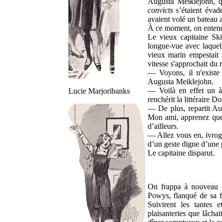
Augusta Meiklejohn, q
convicts
s’étaient évadé
avaient volé un bateau a
À ce moment, on entendit
Le vieux capitaine Skif
longue-vue avec laquell
vieux marin empestait
vitesse s'approchait du 
— Voyons, il n'exist
Augusta Meiklejohn.
— Voilà en effet un à
Lucie Marjoribanks
renchérit la littéraire 
— De plus, repartit Au
Mon ami, apprenez que 
d’ailleurs.
— Allez vous en, ivrog
d’un geste digne d’une 
Le capitaine disparut.
On frappa à nouveau e
Powys, flanqué de sa fi
Suivirent les tantes 
plaisanteries que lâcha