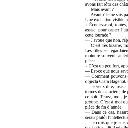
avons fait rôtir des chât
— Mais avant ?
— Avant ? Je ne sais pa
Une excitation visible r
« Écoutez-moi, toutes,
assise, pour capter l’a
cette journée ?
— J'avoue que non, rép
— C’est très bizarre, m
Les filles se regardaie
moindre souvenir antéri
pièce.
« C’est un peu fort, ap
— Est-ce que nous sav
— Comment pouvons-no
objecta Clara Bagehot. 
— Je veux dire, insist
termes de caractère, de
ce soit. Tenez, moi, je
groupe. C’est à moi qu
pièce de fin d’année.
— Dans ce cas, hasarda
serais plutôt l’intellectue
— Je crois que je suis d
des bêtises, dit Paula P