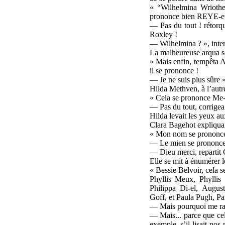
« “Wilhelmina Wriothes
prononce bien REYE-et
— Pas du tout ! rétorqu
Roxley !
— Wilhelmina ? », inter
La malheureuse arqua se
« Mais enfin, tempêta A
il se prononce !
— Je ne suis plus sûre 
Hilda Methven, à l’autre
« Cela se prononce Me-
— Pas du tout, corrige
Hilda levait les yeux aux
Clara Bagehot expliqua
« Mon nom se prononce 
— Le mien se prononce
— Dieu merci, repartit 
Elle se mit à énumérer 
« Bessie Belvoir, cela
Phyllis Meux, Phylli
Philippa Di-el, Augu
Goff, et Paula Pugh, Pa
— Mais pourquoi me rac
— Mais... parce que cel
exemple, s’il lisait no