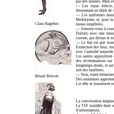
pas des nonnes. Mais enf
— Les repas infects,
frissonnant en dépit de 
— Les uniformes dans l
Meiklejohn, et, pour la
Clara Bagehot
moins empêtrées.
— Amusez-vous à courir
Dalziel, avec une tuni
cravate, par dessus le m
— Le fait est que nous
Extinction des feux, m
avec l’autorité naturelle 
Les autres appuyèrent c
des récriminations sur
longtemps abolis, et sur
soit des fantômes.
— Non, reprit fermement
Bessie Belvoir
Des murmures approbateu
Les tête se tournèrent ve
La conversation languiss
La TSF installée dans un
d’informations.