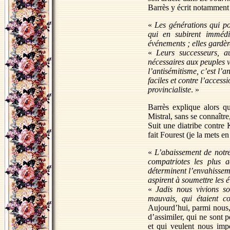
Barrès y écrit notamment 
«
Les générations qui po
qui en subirent immédi
événements ; elles gardèr
«
Leurs successeurs, au
nécessaires aux peuples v
l’antisémitisme, c’est l’a
faciles et contre l’acces
provincialiste
. »
Barrès explique alors qu
Mistral, sans se connaître,
Suit une diatribe contre K
fait Fourest (je la mets en
«
L’abaissement de notre
compatriotes les plus a
déterminent l’envahisseme
aspirent à soumettre les 
«
Jadis nous vivions s
mauvais, qui étaient c
Aujourd’hui, parmi nous,
d’assimiler, qui ne sont p
et qui veulent nous impos