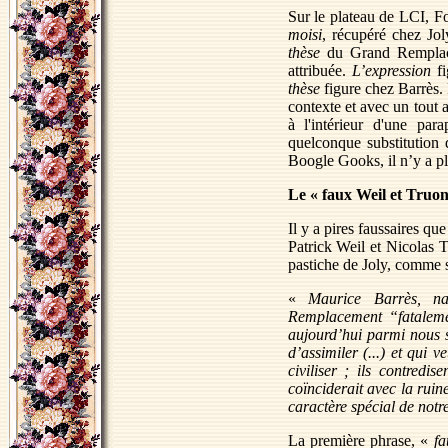
Sur le plateau de LCI, Fo
moisi
, récupéré chez Jol
thèse
du Grand Remplace
attribuée.
L’expression
fi
thèse
figure chez Barrès. 
contexte et avec un tout 
à l'intérieur d'une par
quelconque substitutio
Boogle Gooks, il n’y a pl
Le « faux Weil et Truon
Il y a pires faussaires que
Patrick Weil et Nicolas 
pastiche de Joly, comme s
«
Maurice Barrès, na
Remplacement “fataleme
aujourd’hui parmi nous 
d’assimiler (...) et qui 
civiliser ; ils contredi
coïnciderait avec la ruin
caractère spécial de notr
La première phrase, «
fa