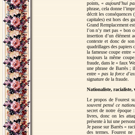
points, «
aujourd’hui par
phrase, cela donne l’impr
décrit les conséquences 
capitales) est hors des g
Grand Remplacement est u
l’on n’y met pas « bon o
insertion d’un élément a
contexte et donc de son
quadrillages des papiers 
la fameuse coupe entre 
toujours la même coupe,
fraude, dans le « faux We
une phrase de Barrès ; i
entre «
pas la force d’as
signature de la fraude.
Nationaliste, racialiste,
Le propos de Fourest s
souvent pensé ce national
secret de notre époque 
livres, donc on les att
présente à lui une person
Je passe sur Barrès « ra
des termes. Fourest ne 