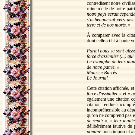
contredisent notre civili
ruine réelle de notre patr
notre pays serait cependan
s’acheminerait vers des 
terre et de nos morts
. »
À comparer avec la citat
dont celle-ci lit à haute 
Parmi nous se sont glis
force d’assimiler (...) qu
Le triomphe de leur ma
de notre patrie. »
Maurice Barrès
Le Journal
Cette citation affichée, e
force d'assimiler
» et «
q
également une citation co
citation rendue incompré
incompréhensible au dépar
qu’on ne comprend pas ex
de sentir
», «
leur maniè
délibérément fautive du 
nombre
nous imposent
le