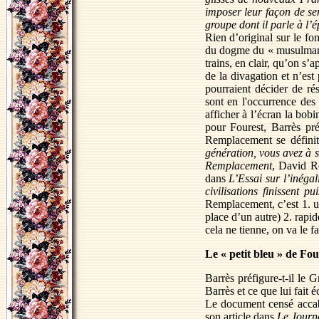
imposer leur façon de sen
groupe dont il parle à l’é
Rien d’original sur le fo
du dogme du « musulman 
trains, en clair, qu’on s’
de la divagation et n’est
pourraient décider de ré
sont en l'occurrence des 
afficher à l’écran la bob
pour Fourest, Barrès p
Remplacement se définit
génération, vous avez à s
Remplacement
, David R
dans
L’Essai sur l’inégal
civilisations finissent 
Remplacement, c’est 1. u
place d’un autre) 2. rapid
cela ne tienne, on va le fa
Le « petit bleu » de Fou
Barrès préfigure-t-il le 
Barrès et ce que lui fait 
Le document censé accable
son article dans
Le Journ