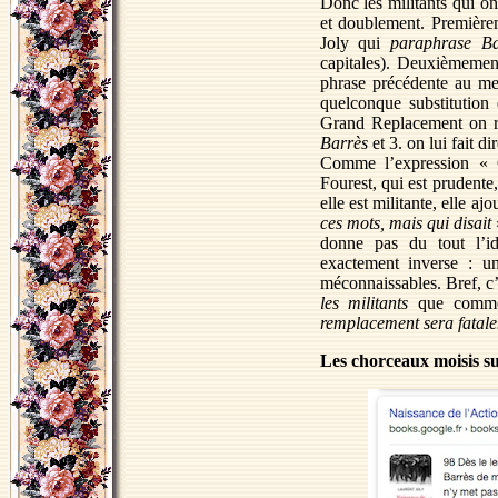
Donc les militants qui o
et doublement. Première
Joly qui
paraphrase Ba
capitales). Deuxièmement 
phrase précédente au m
quelconque substitution
Grand Replacement on 
Barrès
et 3. on lui fait di
Comme l’expression « 
Fourest, qui est prudente
elle est militante, elle aj
ces mots, mais qui disait
donne pas du tout l’i
exactement inverse : u
méconnaissables. Bref, c’
les militants
que commen
remplacement sera fatale
Les chorceaux moisis s