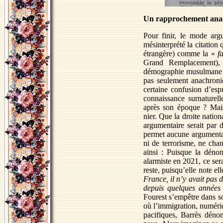
Un rapprochement anac
Pour finir, le mode arg
mésinterprété la citation
étrangère) comme la «
f
Grand Remplacement), F
démographie musulmane en
pas seulement anachroni
certaine confusion d’esp
connaissance surnaturel
après son époque ? Mais
nier. Que la droite nation
argumentaire serait par 
permet aucune argumentat
ni de terrorisme, ne cha
ainsi : Puisque la dénon
alarmiste en 2021, ce ser
reste, puisqu’elle note 
France, il n’y avait pas 
depuis quelques années s
Fourest s’empêtre dans s
où l’immigration, numériq
pacifiques, Barrès déno