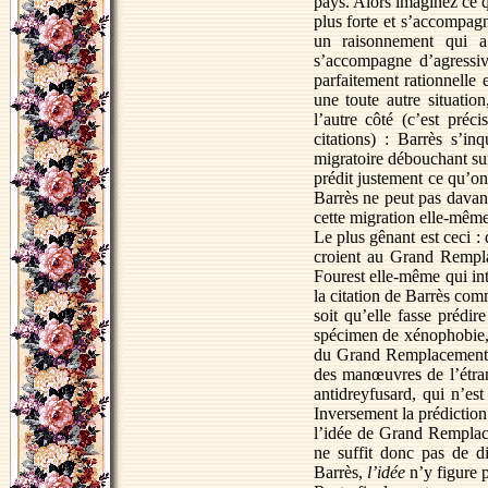
pays. Alors imaginez ce 
plus forte et s’accompagn
un raisonnement qui a 
s’accompagne d’agressivi
parfaitement rationnelle e
une toute autre situati
l’autre côté (c’est préci
citations) : Barrès s’i
migratoire débouchant sur
prédit justement ce qu’on
Barrès ne peut pas davant
cette migration elle-même
Le plus gênant est ceci :
croient au Grand Rempla
Fourest elle-même qui intr
la citation de Barrès co
soit qu’elle fasse prédi
spécimen de xénophobie, 
du Grand Remplacement, i
des manœuvres de l’étran
antidreyfusard, qui n’es
Inversement la prédiction
l’idée de Grand Remplace
ne suffit donc pas de 
Barrès,
l’idée
n’y figure 