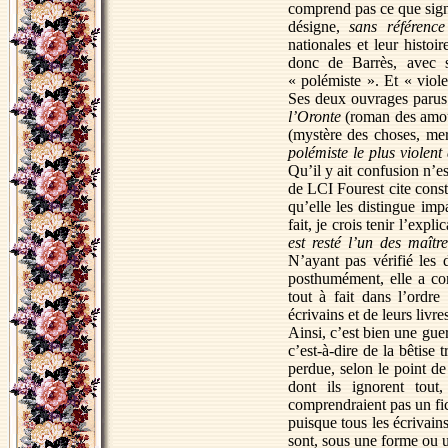
comprend pas ce que signi
désigne,
sans référence
nationales et leur histoi
donc de Barrès, avec s
« polémiste ». Et « viole
Ses deux ouvrages parus
l’Oronte
(roman des amou
(mystère des choses, mer
polémiste le plus violent
Qu’il y ait confusion n’e
de LCI Fourest cite cons
qu’elle les distingue im
fait, je crois tenir l’expl
est resté l’un des maîtr
N’ayant pas vérifié les 
posthumément, elle a com
tout à fait dans l’ordre
écrivains et de leurs livr
Ainsi, c’est bien une gue
c’est-à-dire de la bêtise 
perdue, selon le point de
dont ils ignorent tout
comprendraient pas un fic
puisque tous les écrivain
sont, sous une forme ou 