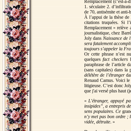
Remplacement (c’est-à-d
1. séculaire 2. d’infiltra
de 70, antisémite et anti-
À l’appui de la thèse de
citations truquées. Si 
Remplacement » relève ap
journalistique, chez Bar
Joly dans
Naissance de l
sera fatalement accompli
toujours s’appeler la Fra
Or cette phrase n’est n
quelques
fact checkers
h
paraphrase de l’article 
(sans capitales) dans la
délétère de l’étranger
dan
Renaud Camus. Voici le p
litigieuse. C’est donc Jol
que j'ai versé plus haut (
«
L’étranger, appuyé pa
insipides”, a entrepris d
sens populaires. Ce
gran
n’y met pas bon ordre ; 
vidée, détruite
. »