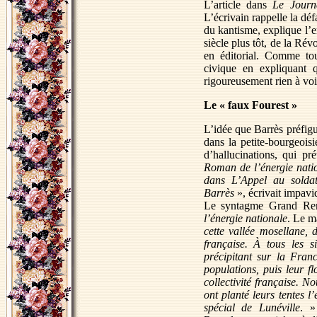
L’article dans
Le Journ
L’écrivain rappelle la dé
du kantisme, explique l’e
siècle plus tôt, de la Rév
en éditorial. Comme tou
civique en expliquant
rigoureusement rien à voir
Le « faux Fourest »
L’idée que Barrès préfi
dans la petite-bourgeoisie
d’hallucinations, qui 
Roman de l’énergie nati
dans L’Appel au solda
Barrès
», écrivait impavi
Le syntagme Grand Rem
l’énergie nationale
. Le m
cette vallée mosellane,
française. À tous les s
précipitant sur la Fran
populations, puis leur f
collectivité française. N
ont planté leurs tentes l
spécial de Lunéville
. »